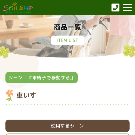
商品一覧
ITEM LIST
シーン：『車椅子で移動する』
車いす
使用するシーン